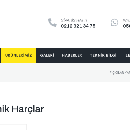
SIPARIŞ HATTI
WH
0212 321 34 75
05
ÜRÜNLERIMIZ
GALERI
HABERLER
TEKNIK BILGI
İL
FIÇICILAR Y
ik Harçlar