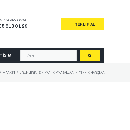
ATSAPP - GSM
TEKLIF AL
05 818 01 29
ETIŞIM
/
/
/
API MARKET
ÜRÜNLERIMIZ
YAPI KIMYASALLARI
TEKNIK HARÇLAR