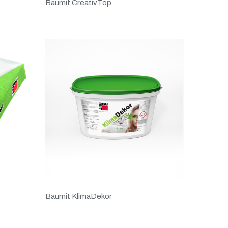
Baumit CreativTop
Baumit KlimaDekor