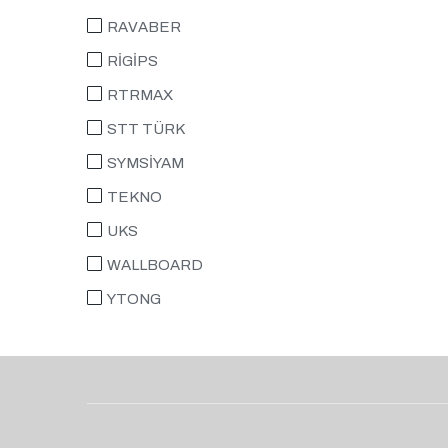
RAVABER
RİGİPS
RTRMAX
STT TÜRK
SYMSİYAM
TEKNO
UKS
WALLBOARD
YTONG