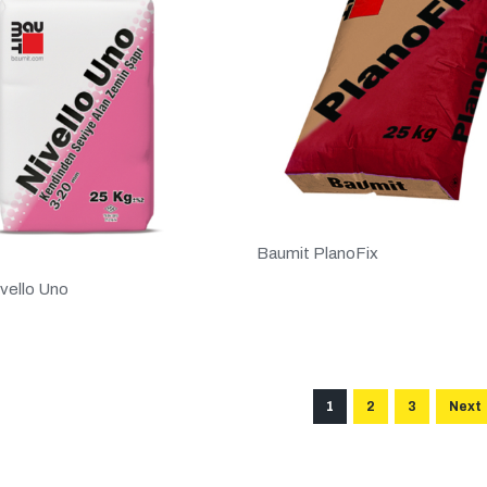
Baumit PlanoFix
vello Uno
1
2
3
Next