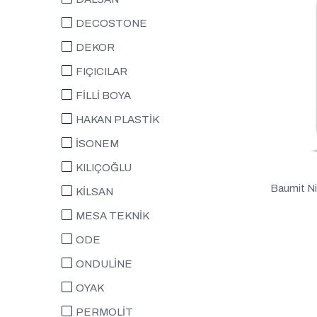
DECOSTONE
DEKOR
FIÇICILAR
FİLLİ BOYA
HAKAN PLASTİK
İSONEM
KILIÇOĞLU
Baumit Ni
KİLSAN
MESA TEKNİK
ODE
ONDULİNE
OYAK
PERMOLİT