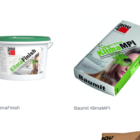
imaFinish
Baumit KlimaMPI