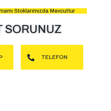
amamı Stoklarımızda Mevcuttur
T SORUNUZ
DER
ARA
TELEFON
P