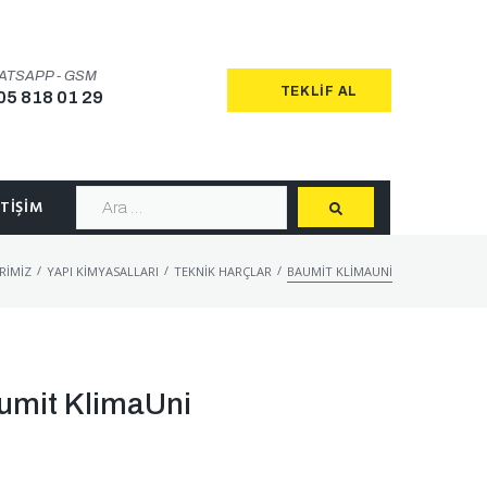
ATSAPP - GSM
TEKLIF AL
05 818 01 29
ETIŞIM
/
/
/
RIMIZ
YAPI KIMYASALLARI
TEKNIK HARÇLAR
BAUMIT KLIMAUNI
umit KlimaUni