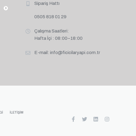
Sipariş Hattı
0505 818 01 29
Çalışma Saatleri:
Hafta İçi : 08:00–18:00
E-mail:
info@ficicilaryapi.com.tr
GI
İLETIŞIM