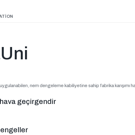
ATION
aUni
 uygulanabilen, nem dengeleme kabiliyetine sahip fabrika karışımı haz
 hava geçirgendir
 engeller