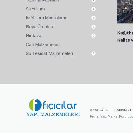
Su Yalıtım
Isı Yalıtım Mantolama
Boya Ürünleri
Kağıth
Hırdavat
Kalite 
Çatı Malzemeleri
Su Tesisat Malzemeleri
ANASAYFA
HAKKIMIZD
Fıçılar Yapı Market Kuruluş