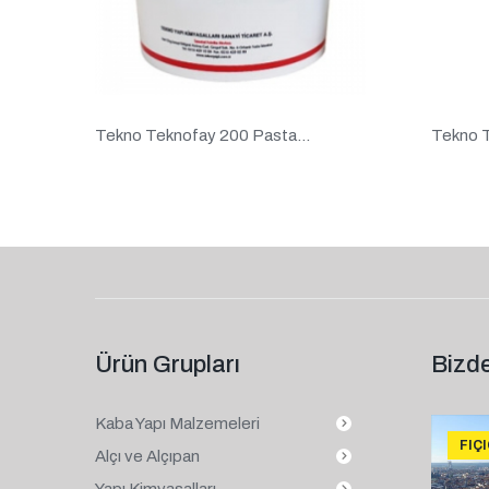
Tekno Teknofay 200 Pasta...
Tekno T
Ürün Grupları
Bizde
Kaba Yapı Malzemeleri
FIÇ
Alçı ve Alçıpan
Yapı Kimyasalları