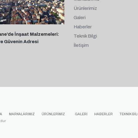
Ürünlerimiz
Galeri
Haberler
ane’de İnşaat Malzemeleri:
Teknik Bilgi
ve Güvenin Adresi
İletişim
A
MARKALARIMIZ
ÜRÜNLERIMIZ
GALERI
HABERLER
TEKNIK BIL
udur