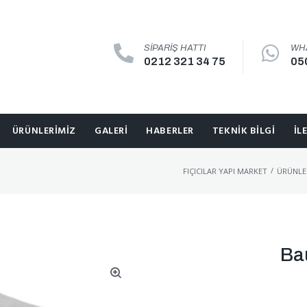
SIPARIŞ HATTI
WH
0212 321 34 75
05
ÜRÜNLERIMIZ
GALERI
HABERLER
TEKNIK BILGI
İL
/
FIÇICILAR YAPI MARKET
ÜRÜNLE
Ba