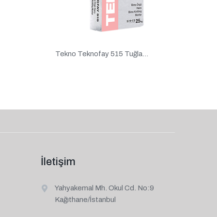
Tekno Teknofay 515 Tuğla...
İletişim
Yahyakemal Mh. Okul Cd. No:9
Kağıthane/İstanbul