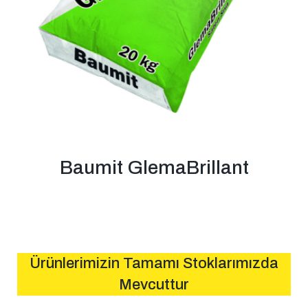
Baumit GlemaBrillant
Ürünlerimizin Tamamı Stoklarımızda
Mevcuttur