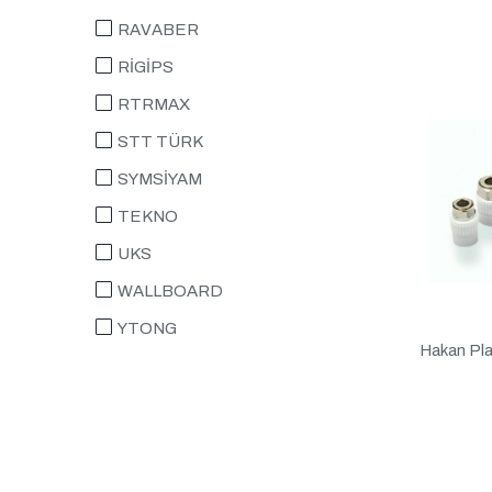
RAVABER
RİGİPS
RTRMAX
STT TÜRK
SYMSİYAM
TEKNO
UKS
WALLBOARD
YTONG
Hakan Plas