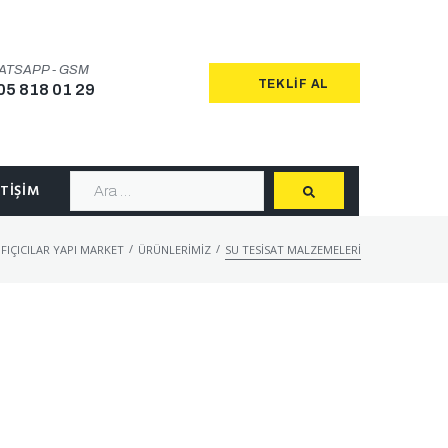
ATSAPP - GSM
TEKLIF AL
05 818 01 29
ETIŞIM
/
/
FIÇICILAR YAPI MARKET
ÜRÜNLERIMIZ
SU TESISAT MALZEMELERI