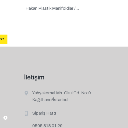
Hakan Plastik Manifoldlar /...
xt
İletişim
Yahyakemal Mh. Okul Cd. No:9
Kağıthane/İstanbul
Sipariş Hattı
0505 818 01 29