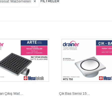
×
esisat Malzemeleri
FILTRELER
n Çıkış Mat...
Çık Bas Serisi 15...