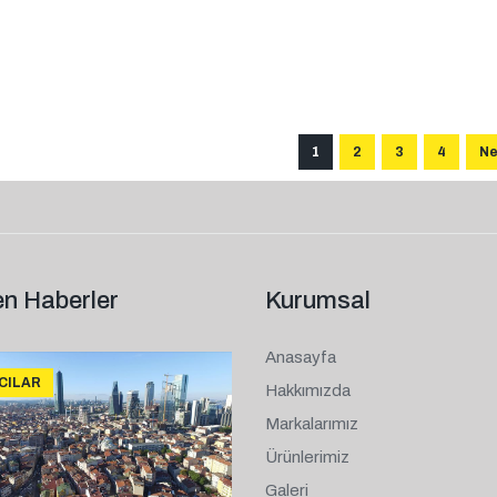
1
2
3
4
Ne
n Haberler
Kurumsal
Anasayfa
ICILAR
Hakkımızda
Markalarımız
Ürünlerimiz
Galeri