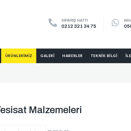
SIPARIŞ HATTI
WH
0212 321 34 75
05
ÜRÜNLERIMIZ
GALERI
HABERLER
TEKNIK BILGI
İL
esisat Malzemeleri