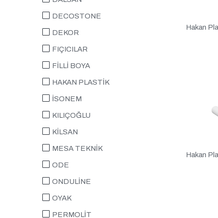
DECOSTONE
Hakan Pla
DEKOR
FIÇICILAR
FİLLİ BOYA
HAKAN PLASTİK
İSONEM
KILIÇOĞLU
KİLSAN
MESA TEKNİK
Hakan Plas
ODE
ONDULİNE
OYAK
PERMOLİT