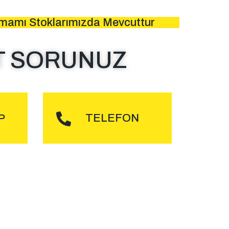
amamı Stoklarımızda Mevcuttur
T SORUNUZ
DER
ARA
TELEFON
P