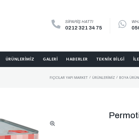
SIPARIŞ HATTI
WH
0212 321 34 75
05
ÜRÜNLERIMIZ
GALERI
HABERLER
TEKNIK BILGI
İL
/
/
FIÇICILAR YAPI MARKET
ÜRÜNLERIMIZ
BOYA ÜRÜN
Permoti