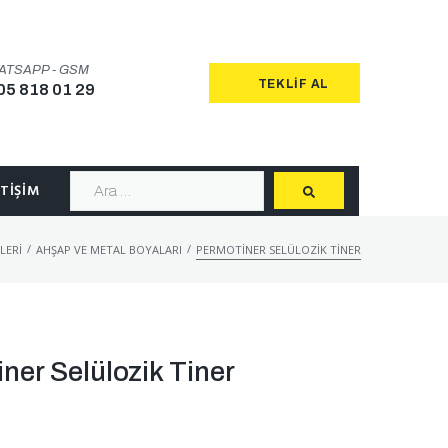
ATSAPP - GSM
TEKLIF AL
05 818 01 29
ETIŞIM
/
/
LERI
AHŞAP VE METAL BOYALARI
PERMOTINER SELÜLOZIK TINER
ner Selülozik Tiner