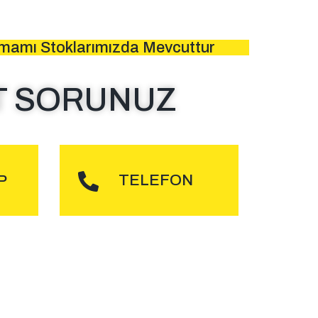
amamı Stoklarımızda Mevcuttur
T SORUNUZ
DER
ARA
TELEFON
P