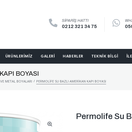
SIPARIŞ HATTI
WH
0212 321 34 75
05
ÜRÜNLERIMIZ
GALERI
HABERLER
TEKNIK BILGI
İL
KAPI BOYASI
/
 VE METAL BOYALARI
PERMOLIFE SU BAZLI AMERIKAN KAPI BOYASI
Permolife Su B