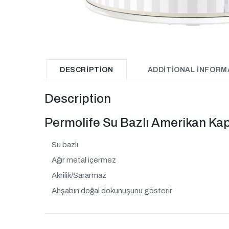
DESCRIPTION
ADDITIONAL INFORM
Description
Permolife Su Bazlı Amerikan Kap
Su bazlı
Ağır metal içermez
Akrilik/Sararmaz
Ahşabın doğal dokunuşunu gösterir