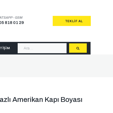
ATSAPP - GSM
TEKLIF AL
05 818 01 29
ETIŞIM
azlı Amerikan Kapı Boyası