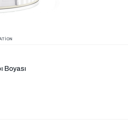
ATION
ı Boyası