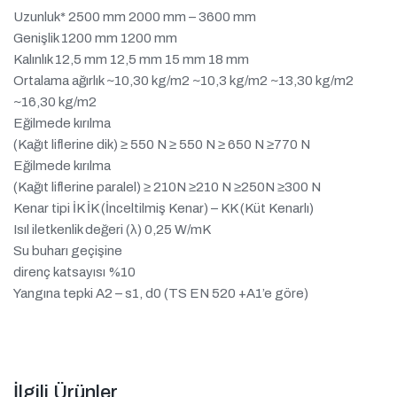
Uzunluk* 2500 mm 2000 mm – 3600 mm
Genişlik 1200 mm 1200 mm
Kalınlık 12,5 mm 12,5 mm 15 mm 18 mm
Ortalama ağırlık ~10,30 kg/m2 ~10,3 kg/m2 ~13,30 kg/m2
~16,30 kg/m2
Eğilmede kırılma
(Kağıt liflerine dik) ≥ 550 N ≥ 550 N ≥ 650 N ≥770 N
Eğilmede kırılma
(Kağıt liflerine paralel) ≥ 210N ≥210 N ≥250N ≥300 N
Kenar tipi İK İK (İnceltilmiş Kenar) – KK (Küt Kenarlı)
Isıl iletkenlik değeri (λ) 0,25 W/mK
Su buharı geçişine
direnç katsayısı %10
Yangına tepki A2 – s1, d0 (TS EN 520 +A1’e göre)
İlgili Ürünler