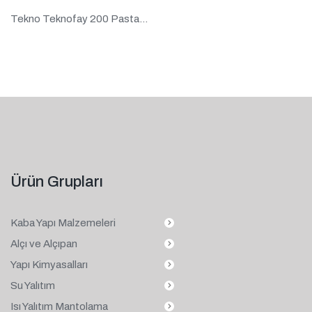
Tekno Teknofay 200 Pasta...
Ürün Grupları
Kaba Yapı Malzemeleri
Alçı ve Alçıpan
Yapı Kimyasalları
Su Yalıtım
Isı Yalıtım Mantolama