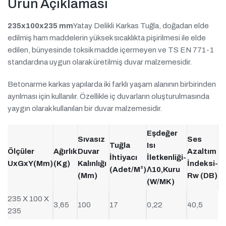
Ürün Açıklaması
235x100x235 mm
Yatay Delikli Karkas Tuğla, doğadan elde
edilmiş ham maddelerin yüksek sıcaklıkta pişirilmesi ile elde
edilen, bünyesinde toksik madde içermeyen ve TS EN 771-1
standardına uygun olarak üretilmiş duvar malzemesidir.
Betonarme karkas yapılarda iki farklı yaşam alanının birbirinden
ayrılması için kullanılır. Özellikle iç duvarların oluşturulmasında
yaygın olarak kullanılan bir duvar malzemesidir.
Eşdeğer
Sıvasız
Ses
Tuğla
Isı
Ölçüler
Ağırlık
Duvar
Azaltım
İhtiyacı
İletkenliği-
UxGxY(mm)
(kg)
Kalınlığı
İndeksi-
(Adet/m²)
Λ10,Kuru
(mm)
Rw (dB)
(W/mK)
235 X 100 X
3,65
100
17
0,22
40,5
235