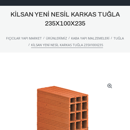
KILSAN YENI NESIL KARKAS TUĞLA
235X100X235
/
/
/
FIÇICILAR YAPI MARKET
ÜRÜNLERIMIZ
KABA YAPI MALZEMELERI
TUĞLA
/
KILSAN YENI NESIL KARKAS TUĞLA 235X100X235