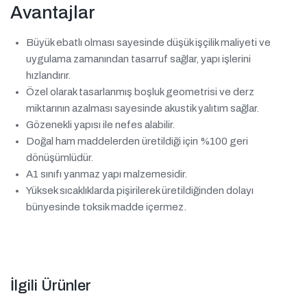
Avantajlar
Büyük ebatlı olması sayesinde düşük işçilik maliyeti ve
uygulama zamanından tasarruf sağlar, yapı işlerini
hızlandırır.
Özel olarak tasarlanmış boşluk geometrisi ve derz
miktarının azalması sayesinde akustik yalıtım sağlar.
Gözenekli yapısı ile nefes alabilir.
Doğal ham maddelerden üretildiği için %100 geri
dönüşümlüdür.
A1 sınıfı yanmaz yapı malzemesidir.
Yüksek sıcaklıklarda pişirilerek üretildiğinden dolayı
bünyesinde toksik madde içermez.
İlgili Ürünler