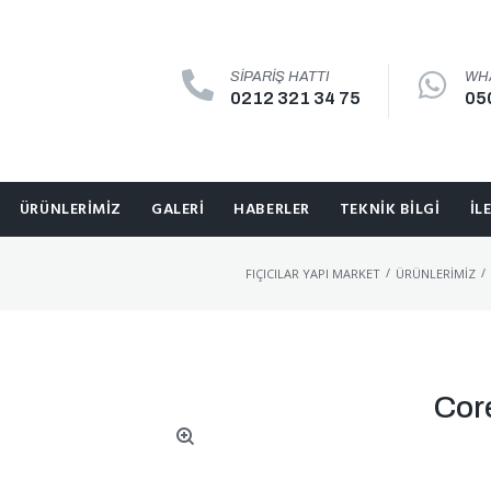
SIPARIŞ HATTI
WH
0212 321 34 75
05
ÜRÜNLERIMIZ
GALERI
HABERLER
TEKNIK BILGI
İL
/
/
FIÇICILAR YAPI MARKET
ÜRÜNLERIMIZ
Cor