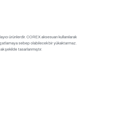
ayıcı ürünlerdir. COREX aksesuarı kullanılarak
e çatlamaya sebep olabilecek bir yükaktarmaz.
ak şekilde tasarlanmıştır.