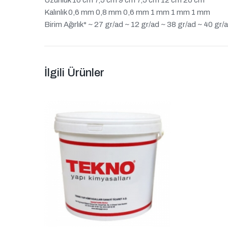
Uzunluk 10 cm 7,5 cm 9 cm 7,5 cm 12 cm 20 cm
Kalınlık 0,6 mm 0,8 mm 0,6 mm 1 mm 1 mm 1 mm
Birim Ağırlık* ~ 27 gr/ad ~ 12 gr/ad ~ 38 gr/ad ~ 40 gr/
İlgili Ürünler