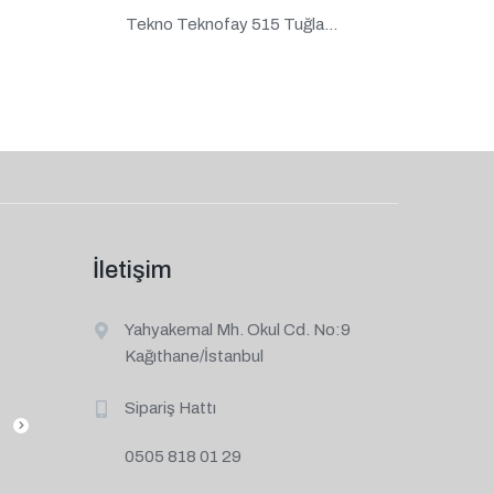
Tekno Teknofay 515 Tuğla...
İletişim
Yahyakemal Mh. Okul Cd. No:9
Kağıthane/İstanbul
Sipariş Hattı
0505 818 01 29