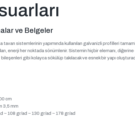
uarları
lar ve Belgeler
avan sistemlerinin yapımında kullanılan galvanizli profilleri tamaml
an, enerji her noktada sönümlenir. Sistemin hiçbir elemanı, diğerin
ileşenleri gibi kolayca sökülüp takılacak ve esnek bir yapı oluşturac
200 cm
mm 3,5 mm
/ad ~ 108 gr/ad ~ 130 gr/ad ~ 178 gr/ad