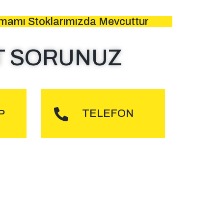
amamı Stoklarımızda Mevcuttur
T SORUNUZ
DER
ARA
TELEFON
P