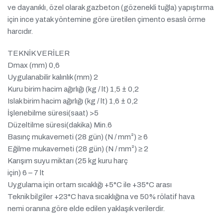
ve dayanıklı, özel olarak gazbeton (gözenekli tuğla) yapıştırma
için ince yatak yöntemine göre üretilen çimento esaslı örme
harcıdır.
TEKNİK VERİLER
Dmax (mm) 0,6
Uygulanabilir kalınlık (mm) 2
Kuru birim hacim ağırlığı (kg / lt) 1,5 ± 0,2
Islak birim hacim ağırlığı (kg / lt) 1,6 ± 0,2
İşlenebilme süresi(saat) >5
Düzeltilme süresi(dakika) Min.6
Basınç mukavemeti (28 gün) (N / mm²) ≥ 6
Eğilme mukavemeti (28 gün) (N / mm²) ≥ 2
Karışım suyu miktarı (25 kg kuru harç
için) 6 – 7 lt
Uygulama için ortam sıcaklığı +5°C ile +35°C arası
Teknik bilgiler +23°C hava sıcaklığına ve 50% rölatif hava
nemi oranına göre elde edilen yaklaşık verilerdir.