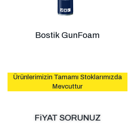
Bostik GunFoam
Ürünlerimizin Tamamı Stoklarımızda
Mevcuttur
FiYAT SORUNUZ
MESAJ GÖNDER