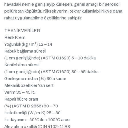
havadaki nemle genişleyip kürleşen, genel amaçlı bir aerosol
poliüretan köpüktür. Yüksek verim, tekrar kullanılabilirlik ve daha
rahat uygulanabilme özelliklerine sahiptir.
TEKNİK VERİLER
Renk Krem
Yoğunluk (kg / m³) 12 – 14
Kabuk bağlama süresi
(1 cm genişliğinde) (ASTM C1620) 5 – 10 dakika
Kesilebilme süresi
(1 cm genişliğinde) (ASTM C1620) 30 – 45 dakika
Genleşme miktarı (%) 30’a kadar
Mekanik özellikler Yarı sert
Verim 35 – 45 lt.
Kapalı hücre oranı
(%) (ASTM D 2856) 60 – 70
Isı iletkenliği (W / m.K) 25 – 30
Isı dayanımı -40°C ile +100°C arası
Alev alma özelliği (DIN 4102-1) B3