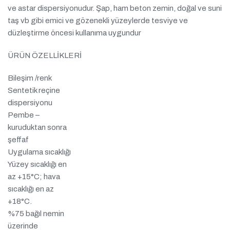
ve astar dispersiyonudur. Şap, ham beton zemin, doğal ve suni
taş vb gibi emici ve gözenekli yüzeylerde tesviye ve
düzleştirme öncesi kullanıma uygundur
ÜRÜN ÖZELLİKLERİ
Bileşim /renk
Sentetik reçine
dispersiyonu
Pembe –
kuruduktan sonra
şeffaf
Uygulama sıcaklığı
Yüzey sıcaklığı en
az +15°C; hava
sıcaklığı en az
+18°C.
%75 bağıl nemin
üzerinde