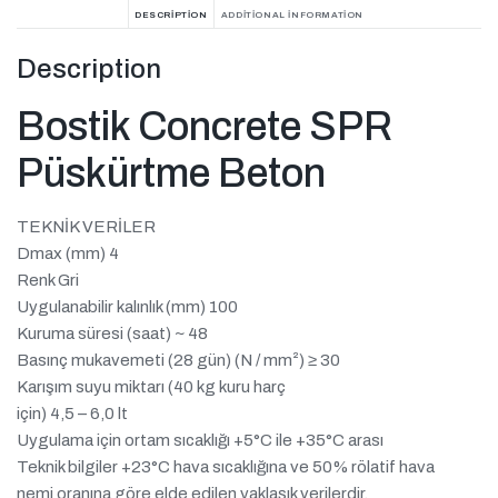
DESCRIPTION
ADDITIONAL INFORMATION
Description
Bostik Concrete SPR
Püskürtme Beton
TEKNİK VERİLER
Dmax (mm) 4
Renk Gri
Uygulanabilir kalınlık (mm) 100
Kuruma süresi (saat) ~ 48
Basınç mukavemeti (28 gün) (N / mm²) ≥ 30
Karışım suyu miktarı (40 kg kuru harç
için) 4,5 – 6,0 lt
Uygulama için ortam sıcaklığı +5°C ile +35°C arası
Teknik bilgiler +23°C hava sıcaklığına ve 50% rölatif hava
nemi oranına göre elde edilen yaklaşık verilerdir.