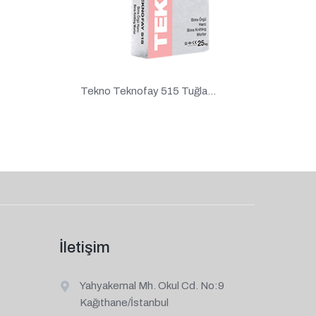
Tekno Teknofay 515 Tuğla...
İletişim
Yahyakemal Mh. Okul Cd. No:9
Kağıthane/İstanbul