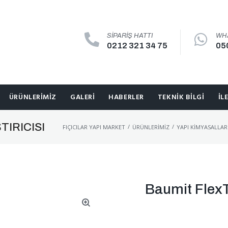
SIPARIŞ HATTI
WH
0212 321 34 75
05
ÜRÜNLERIMIZ
GALERI
HABERLER
TEKNIK BILGI
İL
TIRICISI
/
/
FIÇICILAR YAPI MARKET
ÜRÜNLERIMIZ
YAPI KIMYASALLAR
Baumit FlexT