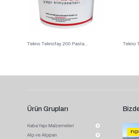
Tekno Teknofay 200 Pasta...
Tekno T
Ürün Grupları
Bizde
Kaba Yapı Malzemeleri
FIÇ
Alçı ve Alçıpan