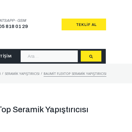
ATSAPP - GSM
TEKLIF AL
05 818 01 29
ETIŞIM
/
/
I
SERAMIK YAPIŞTIRICISI
BAUMIT FLEXTOP SERAMIK YAPIŞTIRICISI
op Seramik Yapıştırıcısı