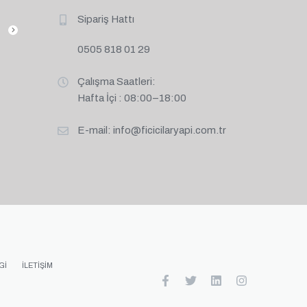
Sipariş Hattı
0505 818 01 29
Çalışma Saatleri:
Hafta İçi : 08:00–18:00
E-mail:
info@ficicilaryapi.com.tr
GI
İLETIŞIM