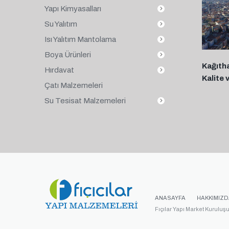
Yapı Kimyasalları
Su Yalıtım
Isı Yalıtım Mantolama
Boya Ürünleri
Kağıth
Hırdavat
Kalite 
Çatı Malzemeleri
Su Tesisat Malzemeleri
ANASAYFA
HAKKIMIZD
Fıçılar Yapı Market Kuruluş