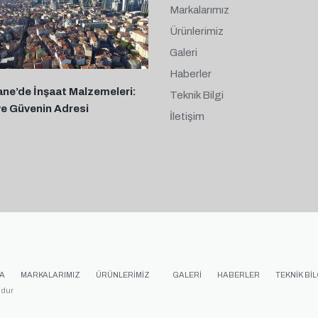
Markalarımız
Ürünlerimiz
Galeri
Haberler
ane’de İnşaat Malzemeleri:
Teknik Bilgi
ve Güvenin Adresi
İletişim
A
MARKALARIMIZ
ÜRÜNLERIMIZ
GALERI
HABERLER
TEKNIK BIL
udur