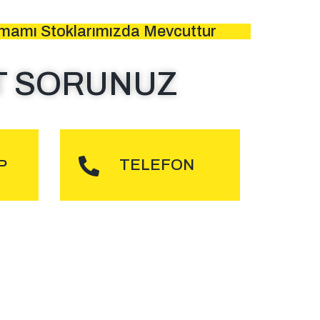
amamı Stoklarımızda Mevcuttur
T SORUNUZ
DER
ARA
TELEFON
P