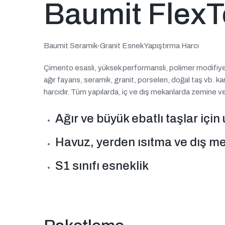
Baumit FlexTo
Baumit Seramik-Granit Esnek Yapıştırma Harcı
Çimento esaslı, yüksek performanslı, polimer modifiyel
ağır fayans, seramik, granit, porselen, doğal taş vb. kar
harcıdır. Tüm yapılarda, iç ve dış mekanlarda zemine ve
Ağır ve büyük ebatlı taşlar için
Havuz, yerden ısıtma ve dış m
S1 sınıfı esneklik