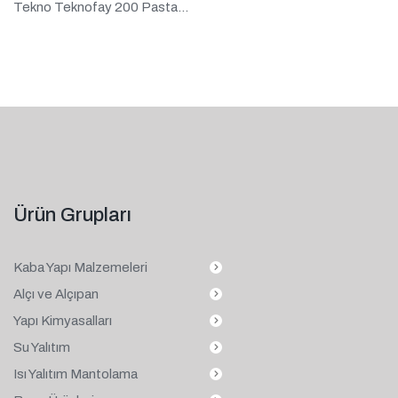
Tekno Teknofay 200 Pasta...
Ürün Grupları
Kaba Yapı Malzemeleri
Alçı ve Alçıpan
Yapı Kimyasalları
Su Yalıtım
Isı Yalıtım Mantolama