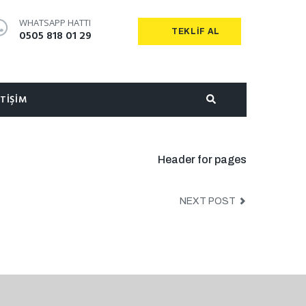
WHATSAPP HATTI
TEKLIF AL
0505 818 01 29
ETIŞIM
Header for pages
NEXT POST