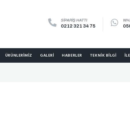
SIPARIŞ HATTI
WH
0212 321 34 75
05
ÜRÜNLERIMIZ
GALERI
HABERLER
TEKNIK BILGI
İL