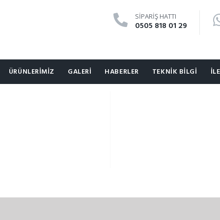
SIPARIŞ HATTI
0505 818 01 29
ÜRÜNLERIMIZ
GALERI
HABERLER
TEKNIK BILGI
İL