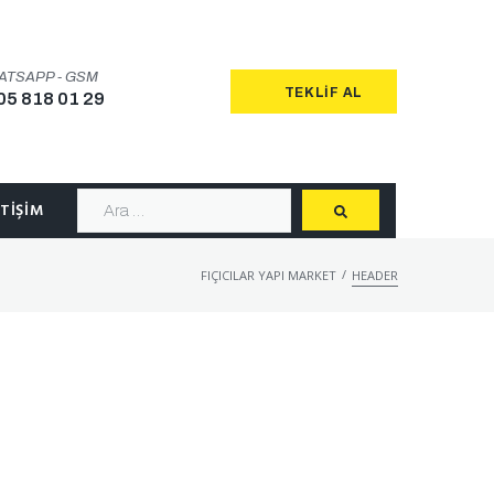
ATSAPP - GSM
TEKLIF AL
05 818 01 29
ETIŞIM
/
FIÇICILAR YAPI MARKET
HEADER