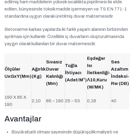
edilmiş ham maddelerin yüksek sıcaklıkta pişirilmesi ile elde
edilen, bünyesinde toksik madde içermeyen ve TS EN 771-1
standardına uygun olarak üretilmiş duvar malzemesidir.
Betonarme karkas yapılarda iki farklı yaşam alanının birbirinden
ayrılması için kullanılır. Özellikle iç duvarların oluşturulmasında
yaygın olarak kullanılan bir duvar malzemesidir.
Eşdeğer
Sıvasız
Ses
Tuğla
Isı
Ölçüler
Ağırlık
Duvar
Azaltım
İhtiyacı
İletkenliği-
UxGxY(mm)
(kg)
Kalınlığı
İndeksi-
(Adet/m²)
Λ10,Kuru
(mm)
Rw (dB)
(W/mK)
190 X 85 X
2,10
85 – 190
25 – 53
0,18
40
190
Avantajlar
Büyük ebatlı olması sayesinde düşük işçilik maliyeti ve