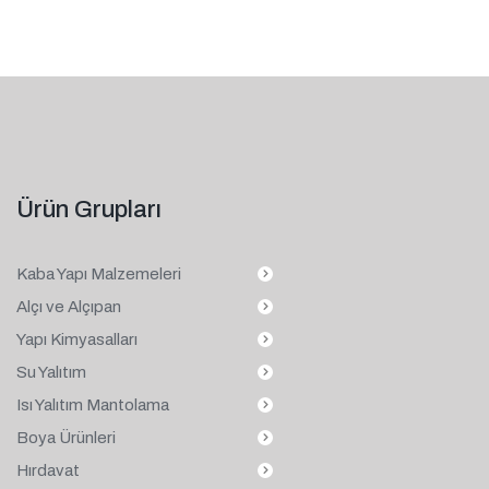
Ürün Grupları
Kaba Yapı Malzemeleri
Alçı ve Alçıpan
Yapı Kimyasalları
Su Yalıtım
Isı Yalıtım Mantolama
Boya Ürünleri
Hırdavat